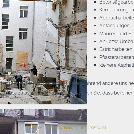
Betonsägearbei
Kernbohrungen
Abbrucharbeit
Abfangungen
Maurer- und Be
An- bzw. Umba
Estricharbeiten
Pflasterarbeiten
kleinere Asphal
d essenziell für den Betrieb der Seite, während andere uns h
e Cookies zulassen möchten. Bitte beachten Sie, dass bei eine
Weitere Informationen
|
Impressum